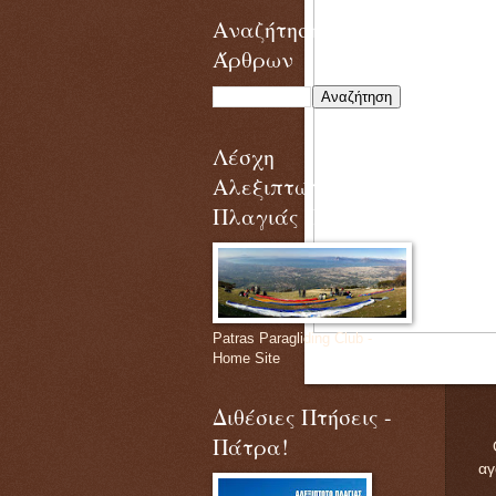
Αναζήτηση
Άρθρων
Λέσχη
Αλεξιπτώτου
Πλαγιάς Πάτρας
Patras Paragliding Club -
Home Site
Διθέσιες Πτήσεις -
Πάτρα!
αγ