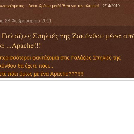
λωσορίσματος... Δέκα Χρόνια μετά! Έτσι για την αλητεία!
- 2/14/2019
ρα 28 Φεβρουαρίου 2011
 Γαλάζιες Σπηλιές της Ζακύνθου μέσα απ
α ...Apache!!!
περισσότεροι φαντάζομαι στις Γαλάζιες Σπηλιές της
ύνθου θα έχετε πάει...
ετε πάει όμως με ένα Apache???!!!!