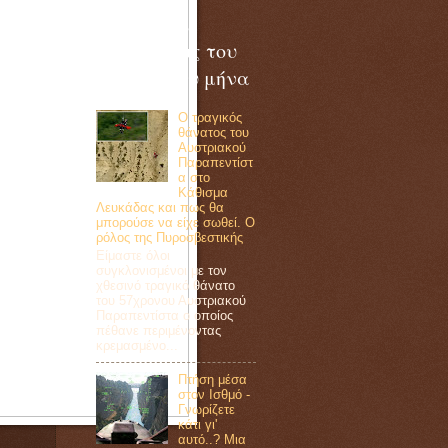
Δημοφιλείς
αναρτήσεις του
τελευταίου μήνα
Ο τραγικός
θάνατος του
Αυστριακού
Παραπεντίστ
α στο
Κάθισμα
Λευκάδας και πως θα
μπορούσε να είχε σωθεί. Ο
ρόλος της Πυροσβεστικής
Eίμαστε όλοι
συγκλονισμένοι με τον
χθεσινό τραγικό θάνατο
του 57χρονου Αυστριακού
Παραπεντίστα ο οποίος
πέθανε περιμένοντας
κρεμασμένο...
Πτήση μέσα
στον Ισθμό -
Γνωρίζετε
κάτι γι'
αυτό..? Μια