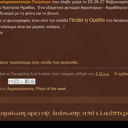
ροπροσκοπικών Γνώσεων
που έλαβε χώρα το ΣΚ 26-27 Φεβρουαρίο
ν Καστανιά Ημαθίας. Ένα εξαιρετικό φυτώριο Αεροπόρων - Αεραθλητών
δυασμό με τη φύση και το βουνό.
Πετάει η Ομάδα
ς οι φωτογραφίες είναι από την σελίδα
στο faceboo
τελείωμα είναι και μερικές σκέψεις...!
oy
βάστε περισσότερα στην σελίδα που ακολουθεί...
ed on Paragliding And Aviation from
Vangelis drflight
στις
1:11 μ.μ.
0 σχόλι
έτες
Αεροπρόσκοποι
,
Photo of the week
ομοίωση ορεινής διάσωσης από ελικόπτερο