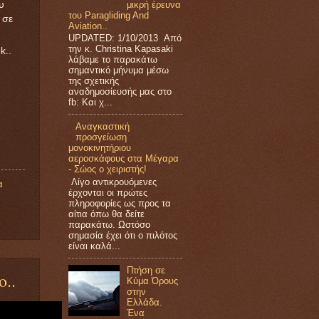
μικρή έρευνα
υ
του Paragliding And
 σε
Aviation..
UPDATED: 1/10/2013 Από
την κ. Christina Kapasaki
k..
λάβαμε το παρακάτω
σημαντικό μήνυμα μέσω
της σχετικής
αναδημοσίευσής μας στο
fb: Και χ...
Αναγκαστική
προσγείωση
μονοκινητήριου
αεροσκάφους στα Μέγαρα
- Σώος ο χειριστής!
Λίγο αντικρουόμενες
α
έρχονται οι πρώτες
πληροφορίες ως προς τα
αίτια όπω θα δείτε
παρακάτω. Ωστόσο
σημασία έχει ότι ο πιλότος
είναι καλά...
Πτήση σε
..
Κύμα Όρους
στην
Ελλάδα.
Ένα