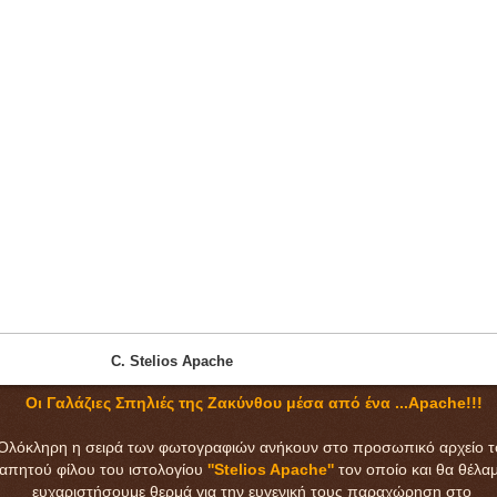
C. Stelios Apache
Οι Γαλάζιες Σπηλιές της Ζακύνθου μέσα από ένα ...Apache!!!
Oλόκληρη η σειρά των φωτογραφιών ανήκουν στο προσωπικό αρχείο τ
απητού φίλου του ιστολογίου
''Stelios Apache''
τον οποίο και θα θέλαμ
ευχαριστήσουμε θερμά για την ευγενική τους παραχώρηση στο