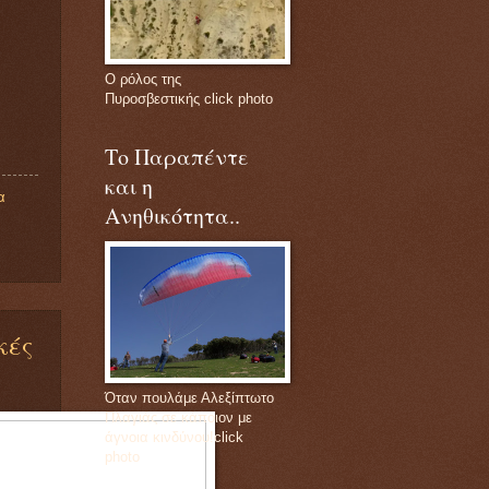
Ο ρόλος της
Πυροσβεστικής click photo
Το Παραπέντε
και η
α
Ανηθικότητα..
κές
Όταν πουλάμε Αλεξίπτωτο
Πλαγιάς σε κάποιον με
άγνοια κινδύνου!click
photo