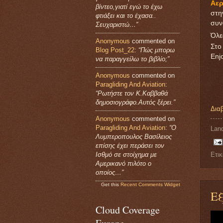
Αε
βίντεο,γιατί εγώ το έχω
στη
φτιάξει και το έχασα..
συν
Σευχαριστώ…”
Όλε
Anonymous
commented on
Στο 
Blog Post_22
:
“Πώς μπορω
Enj
να παραγγείλω το βιβλίο;”
Anonymous
commented on
Paragliding And Aviation
:
“Ρωτήστε τον Κ.Καββαθά
δημοσιογράφο.Αυτός ξέρει.”
Δια
Anonymous
commented on
Paragliding And Aviation
:
“Ο
Land
Λυμπεροπουλος Βασίλειος
επίσης έχει περάσει τον
Ισθμό σε στοίχημα με
Ετικ
Αμερικανό πιλότο ο
οποίος…”
Get this
Recent Comments Widget
Εξ
Cloud Coverage