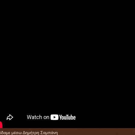
είδαμε μέσω Δημήτρη Σαμπάνη