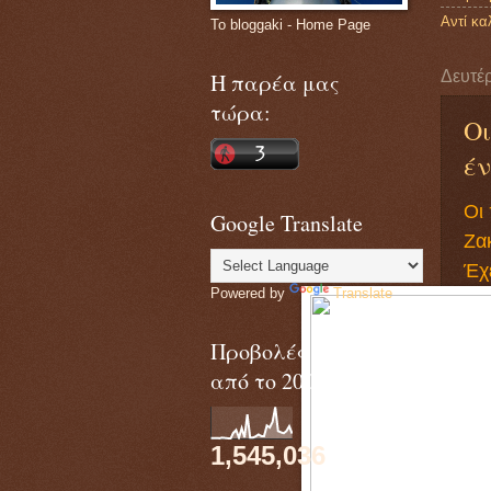
Αντί κα
Το bloggaki - Home Page
Δευτέ
Η παρέα μας
τώρα:
Οι
έν
Oι 
Google Translate
Ζακ
Έχ
Powered by
Translate
Προβολές σελίδων
από το 2009 :
1,545,036