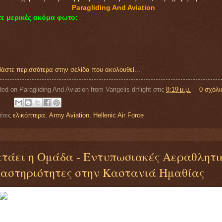
Paragliding And Aviation
τε μερικές ακόμα φωτο:
βάστε περισσότερα στην σελίδα που ακολουθεί...
ed on Paragliding And Aviation from
Vangelis drflight
στις
8:19 μ.μ.
0 σχόλι
κέτες
ελικόπτερα
,
Army Aviation
,
Hellenic Air Force
τάει η Ομάδα - Εντυπωσιακές Αεραθλητι
αστηριότητες στην Καστανιά Ημαθίας