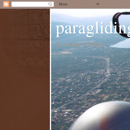
paraglidin
by Vangelis ''Drflight''