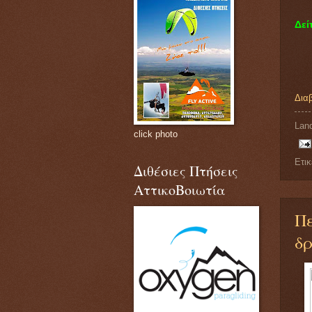
Δεί
Δια
Land
click photo
Ετι
Διθέσιες Πτήσεις
ΑττικοΒοιωτία
Πε
δρ