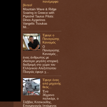
πανέμορφο
βίντεο!
Mountain Wave & Ridge
Soaring in Greece with
Pipistrel Taurus Pilots:
Dinos Aygerinos
Vangelis Tsoukas
Mi...
Έφυγε ο
Παναγιώτης
Κανιαμός
Ο
Παναγιώτης
Κανιαμός ,
ένας άνθρωπος με
ιδιαίτερα μεγάλη ιστορική
διαδρομή στο χώρο του
Ελληνικού Aλεξιπτώτου
Πλαγιάς έφυγε χ...
Έφυγε ένας
από μηχανής
θεός...
Ένα
36χρονο
παλικάρι, ο
Σάββας Κιτσικούδης,
Επισμηναγός Ιπτάμενος