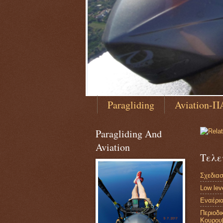
Paragliding
Aviation-Π
Paragliding And
Aviation
Τελευ
Σχεδιασ
Low lev
Εναέρια
Περιοδ
Κουρου