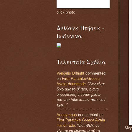
click photo
Διθέσιες Πτήσεις -
Ιωάννινα
Τελευταία Σχόλια
Vangelis Drflight
commented
on
First Paratrike Greece
Avala Handmade
:
“Δεν είναι
δικό μας το βίντεο, η ανα
δημοσίευση γινόταν μέσω
του you tube και αν από εκεί
έχει…”
Anonymous
commented on
First Paratrike Greece Avala
Handmade
:
“Θα ήθελα αν
Μερ
γίνεται να έβλεπα αυτό το